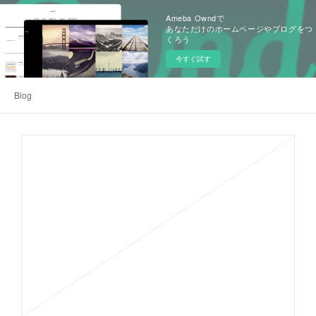
Ameba Owndで
あなただけのホームページやブログをつ
くろう
今すぐ試す
Blog